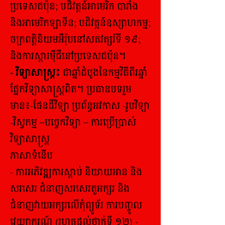
ប្រទេសជប៉ុន; បដិវត្តន៍អាមេរិក បារាំង
និងអាមេរិកឡាទីន; បដិវត្តន៍ឧស្សាហកម្ម;
ចក្រពត្តិនិយមអឺរ៉ុបនៅសតវត្សរ៍ទី ១៩;
និងការស្តារម៉ីជីនៅប្រទេសជប៉ុន។
- វិទ្យាសាស្ត្រ៖
ជាឆ្នាំដំបូងនៃកម្មវិធីពីរឆ្នាំ
ផ្នែកវិទ្យាសាស្រ្តពិត។
ប្រធានបទរួម
មាន៖-ផែនដីវិទ្យា ប្រព័ន្ធអវកាស -រូបវិទ្យា
-វិស្វកម្ម –បច្ចេកវិទ្យា – ការប្រើប្រាស់
វិទ្យាសាស្ត្រ
ភាសាទំនើប
- ការអភិវឌ្ឍការស្តាប់ និយាយអាន និង
សរសេរ ​ជំនាញសរសេរតួអក្សរ និង
ជំនាញវាយអក្សរលើកុំព្យូទ័រ ការបញ្ចូល
វេយ្យាករណ៍ (រហូតដល់ថ្នាក់ទី ១២)
-