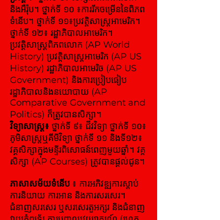
និងអឺរ៉ុប។ ថ្នាក់ទី ១០ ៖ការរីកចម្រើននៃពិភព
ទំនើប។ ថ្នាក់ទី ១១៖ប្រវត្តិសាស្ត្រអាមេរិក។
ថ្នាក់ទី ១២៖ រដ្ឋាភិបាលអាមេរិក។
ប្រវតិ្តសាស្រ្តពិភពលោក (AP World
History) ប្រវត្តិសាស្ត្រអាមេរិក (AP US
History) រដ្ឋាភិបាលអាមេរិច (AP US
Government) និងការប្រៀបធៀប
រដ្ឋាភិបាលនិងនយោបាយ (AP
Comparative Government and
Politics) ក៏ត្រូវបានសិក្សា។
វិទ្យាសាស្ត្រ៖
ថ្នាក់ទី ៩៖ ជីវវិទ្យា ថ្នាក់ទី ១០៖
ភូមិសាស្ត្រឬគីមីវិទ្យា ថ្នាក់ទី ១១ និងទី១២៖
វគ្គសិក្សាក្នុងមន្ទីរពិសោធន៍ពេញមួយឆ្នាំ។ វគ្គ
សិក្សា (AP Courses) ត្រូវបានផ្តល់ជូន។
ភាសាសម័យទំនើប
៖ ការអភិវឌ្ឍការស្តាប់
ការនិយាយ ការអាន និងការសរសេរ។
ជំនាញសរសេរ ឬសរសេរតួអក្សរ និងជំនាញ
វាយកុំព្យូទ័រ ការបញ្ចូលវេយ្យាករណ៍ (រហូត