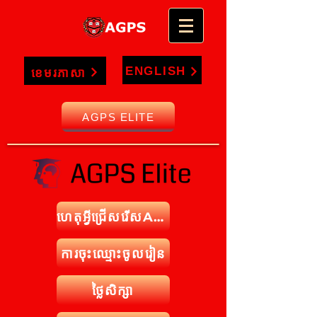
ENGLISH
ខេមរភាសា
AGPS ELITE
ហេតុអ្វីជ្រើសរើសAPGS
ការចុះឈ្មោះចូលរៀន
ថ្លៃសិក្សា