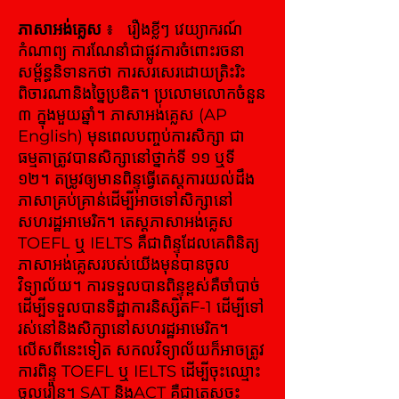
ភាសាអង់គ្លេស
៖
រឿងខ្លីៗ វេយ្យាករណ៍
កំណាព្យ ការណែនាំជាផ្លូវការចំពោះរចនា
សម្ព័ន្ធនិទានកថា ការសរសេរដោយត្រិះរិះ​
ពិចារណានិងច្នៃប្រឌិត។ ប្រលោមលោកចំនួន
៣ ក្នុងមួយឆ្នាំ។ ភាសាអង់គ្លេស (AP
English) មុនពេលបញ្ចប់ការសិក្សា ជា
ធម្មតាត្រូវបានសិក្សានៅថ្នាក់ទី ១១ ឬទី
១២។ តម្រូវឲ្យមានពិន្ទុធ្វើតេស្តការយល់ដឹង
ភាសាគ្រប់គ្រាន់ដើម្បីអាចទៅសិក្សានៅ
សហរដ្ឋអាមេរិក។ តេស្តភាសាអង់គ្លេស
TOEFL ឬ IELTS គឺជាពិន្ទុដែលគេពិនិត្យ
ភាសាអង់គ្លេសរបស់យើងមុនបានចូល
វិទ្យាល័យ។ ការទទួលបានពិន្ទុខ្ពស់គឺចាំបាច់
ដើម្បីទទួលបានទិដ្ឋាការនិស្សិតF-1 ដើម្បីទៅ
រស់នៅនិងសិក្សានៅសហរដ្ឋអាមេរិក។
លើសពីនេះទៀត សកលវិទ្យាល័យក៏អាចត្រូវ
ការពិន្ទុ TOEFL ឬ IELTS ដើម្បីចុះឈ្មោះ
ចូលរៀន។ SAT និងACT គឺជាតេស្តចុះ