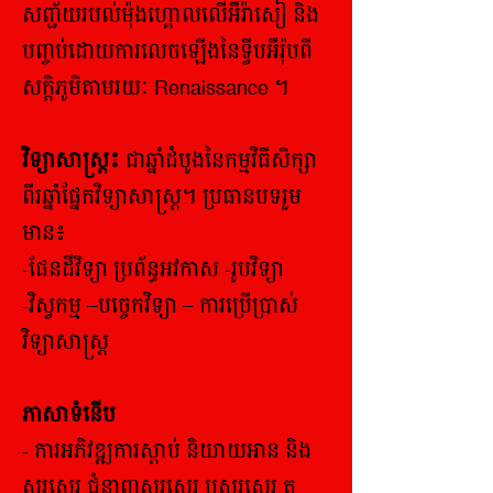
សញ្ជ័យរបល់ម៉ុងហ្គោលលើអឺរ៉ាសៀ និង
បញ្ចប់ដោយការលេចឡើងនៃទ្វីបអឺរ៉ុបពី
សក្ដិភូមិតាមរយៈ Renaissance ។
វិទ្យាសាស្ត្រ៖
ជាឆ្នាំដំបូងនៃកម្មវិធីសិក្សា
ពីរឆ្នាំផ្នែកវិទ្យាសាស្រ្ត។ ប្រធានបទរួម
មាន៖
-ផែនដីវិទ្យា ប្រព័ន្ធអវកាស -រូបវិទ្យា
-វិស្វកម្ម –បច្ចេកវិទ្យា – ការប្រើប្រាស់
វិទ្យាសាស្ត្រ
ភាសាទំនើប
- ការអភិវឌ្ឍការស្តាប់ និយាយអាន និង
សរសេរ ជំនាញសរសេរ ឬសរសេរ តួ