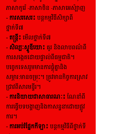
ភាសាកូរ៉េ -ភាសាចិន -ភាសាអេស៉្បាញ
- ការសរសេរ៖
បន្តកម្មវិធីសិក្សាពី
ថ្នាក់ទី៧
- តន្ត្រី៖
មើលថ្នាក់ទី៧
- សិល្បៈស្ទូឌីយោ៖
គូរ និងលាបពណ៌ពី
ការសង្កេតដោយផ្ទាល់ពីធម្មជាតិ។
បច្ចេកទេសរួមមានការផ្គុំគ្នានិង
សម្ភារ:មានចម្រុះ។ ត្រូវមានកិច្ចការស្រាវ
ជ្រាវពីសារមន្ទីរ។
- ការនិយាយជាសាធារណៈ៖
ណែនាំពី
ការធ្វើបទបង្ហាញនិងកាសន្ទនាដោយផ្លូវ
ការ។
- ការអប់រំផ្នែកកីឡា៖
បន្តកម្មវិធីពីថ្នាក់ទី