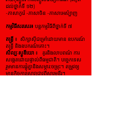
ដល់ថ្នាក់ទី ១២)
-ភាសាកូរ៉េ -ភាសាចិន -ភាសាអេស៉្បាញ
កម្មវិធីសរសេរ៖
បន្តកម្មវិធីពីថ្នាក់ទី ៧
តន្ត្រី
៖
សិក្សាស៊ីជម្រៅដោយមាន ឧបករណ៍
តន្ត្រី និងឧបករណ៍គោះ។
សិល្បៈស្ទូឌីយោ
៖
គូរនិងលាបពណ៌ ការ
សង្កេតដោយផ្ទាល់ពីធម្មជាតិ។ បច្ចេកទេស
រួមមានការផ្គុំគ្នានិងសម្ភារ:ចម្រុះ។ តម្រូវឲ្យ
មានកិច្ចការស្រាវជ្រាវពីសារមន្ទីរ។
ការនិយាយជាសាធារណៈ
៖
ណែនាំពីការ
ធ្វើបទបង្ហាញ និងកាសន្ទនាដោយផ្លូវការ
ការអប់រំរូបវិទ្យា
៖
ការកែលម្អ
បច្ចេកទេសតៃក្វាន់ដូ កម្មវិធីកីឡា។