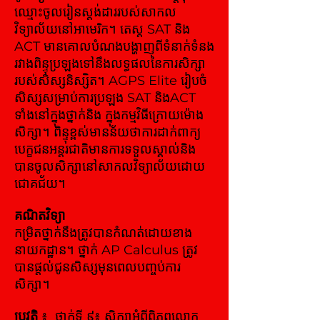
ឈ្មោះចូលរៀនស្តង់ដាររបស់សាកល
វិទ្យាល័យនៅអាមេរិក។ តេស្ត SAT និង
ACT មានគោលបំណងបង្ហាញពីទំនាក់ទំនង
រវាងពិន្ទុប្រឡងទៅនឹងលទ្ធផលនៃការសិក្សា
របស់សិស្សនិស្សិត។ AGPS Elite រៀបចំ
សិស្សសម្រាប់ការប្រឡង SAT និងACT
ទាំងនៅក្នុងថ្នាក់និង ក្នុងកម្មវិធីក្រោយម៉ោង
សិក្សា។ ពិន្ទុខ្ពស់មានន័យថាការដាក់ពាក្យ
បេក្ខជនអន្ដរជាតិមានការទទួលស្គាល់និង
បានចូលសិក្សានៅសាកលវិទ្យាល័យដោយ
ជោគជ័យ។
គណិតវិទ្យា
កម្រិតថ្នាក់នឹងត្រូវបានកំណត់ដោយខាង
នាយកដ្ឋាន។ ថ្នាក់ AP Calculus ត្រូវ
បានផ្តល់ជូនសិស្សមុនពេលបញ្ចប់ការ
សិក្សា។
ប្រវត្តិ
៖
ថ្នាក់ទី ៩៖ សិក្សាអំពីពិភពលោក