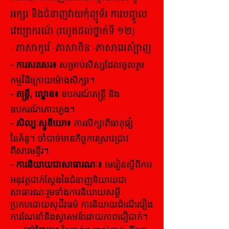
អក្សរ និងជំនាញវាយកុំព្យូទ័រ ការបញ្ចូល
វេយ្យាករណ៍ (រហូតដល់ថ្នាក់ទី ១២)
- ភាសាកូរ៉េ -ភាសាចិន -ភាសាអេស៉្បាញ
-
ការសរសេរ៖
សម្រាប់សិស្សដែលចូលរួម
កម្មវិធីក្រោយម៉ោងសិក្សា។
-
តន្ត្រី, ល្ខោន៖
ឧបករណ៍តន្ត្រី និង
ឧបករណ៍គោះភ្លេង។
-
សិល្បៈស្ទូឌីយោ៖
ការសិក្សាពីធាតុផ្សំ
នៃគំនូ។ ចាំបាច់មានកិច្ចការស្រាវជ្រាវ
ពីសារមន្ទីរ។
-
ការនិយាយជាសាធារណៈ៖
មេរៀនស្តីពីការ
អនុវត្តជាក់ស្តែងនៃជំនាញនិយាយជា
សាធារណៈរួមទាំងការនិយាយសម្ដី
ប្រកបដោយសុជីវធម៌ ការនិយាយដំណើររឿង
ការណែនាំនិងស្វាគមន៍ដោយភាពជឿជាក់។