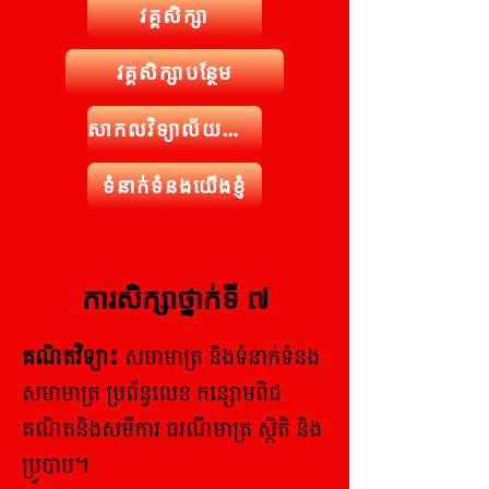
វគ្គសិក្សា
វគ្គសិក្សាបន្ថែម
សាកលវិទ្យាល័យយើងខ្ញុំ
ទំនាក់ទំនងយើងខ្ញុំ
ិក្សា
ការសិក្សាថ្នាក់ទី ៧
គណិតវិទ្យា៖
សមាមាត្រ និងទំនាក់ទំនង
សមាមាត្រ ប្រព័ន្ធលេខ កន្សោមពិជ
គណិតនិងសមីការ ធរណីមាត្រ ស្ថិតិ និង
ប្រូបាប។