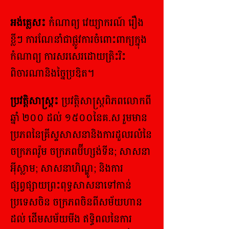
អង់គ្លេស៖
កំណាព្យ វេយ្យាករណ៍ រឿង
ខ្លីៗ ការណែនាំជាផ្លូវការចំពោះពាក្យក្នុង
កំណាព្យ ការសរសេរដោយត្រិះរិះ​
ពិចារណានិងច្នៃប្រឌិត។
ប្រវត្តិសាស្រ្ត៖
ប្រវត្តិសាស្ត្រពិភពលោកពី
ឆ្នាំ ២០០ ដល់ ១៥០០នៃគ.ស រួមមាន
ប្រភពនៃគ្រីស្ទសាសនានិងការដួលរលំនៃ
ចក្រភពរ៉ូម ចក្រភពប៊ីហ្សង់ទីន; សាសនា
អ៊ីស្លាម; សាសនាហិណ្ឌូ; និងការ
ផ្សព្វផ្សាយព្រះពុទ្ធសាសនាទៅកាន់
ប្រទេសចិន ចក្រភពចិនពីសម័យហាន
ដល់ ដើមសម័យមីង ឥទ្ធិពលនៃការ