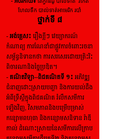
-
អប់រំកាយ៖
តៃក្វាន់ដូ បាល់ទាត់ រឺកែត
ហែលទឹក បាល់ទាត់អាមេរិក របាំ
ថ្នាក់ទី ៨
- អង់គ្លេស៖
រឿងខ្លីៗ វេយ្យាករណ៍
កំណាព្យ ការណែនាំជាផ្លូវការចំពោះរចនា
សម្ព័ន្ធនិទានកថា ការសរសេរដោយត្រិះរិះ​
ពិចារណានិងច្នៃប្រឌិត។
- គណិតវិទ្យា--ពិជគណិតទី ១៖
អភិវឌ្ឍ
ជំនាញដោះស្រាយបញ្ហា និងការយល់ដឹង
អំពីទ្រឹស្តីក្នុងពិជគណិត រំលឹកសមីការ
ឡើងវិញ, វិសមភាពនិងបម្រើបម្រាស់
កន្សោមពហុធា និងកន្សោមសនិទាន រ៉ាឌី
កាល់ ដំណោះស្រាយនៃសមីការលើក្រាប
កន្សោមសមីការដឺក្រេទី២ និងកន្សោមស