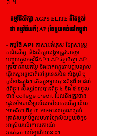
៧ ។
កម្មវិធីសិក្សា AGPS ELITE កំរិតខ្ពស់
ជា កម្មវិធីអេភី(AP)តែមួយគត់នៅកម្ពុជា
- កម្មវិធី AP៖
ភាសាអង់គ្លេស វិទ្យាសាស្ត្រ
គណិតវិទ្យា និងសិក្សាសង្គមត្រូវបានរួម
បញ្ចូលក្នុងកម្មវិធីAP។ AP វគ្គសិក្សា AP
ត្រូវបានវាយតម្លៃ និងដាក់ពន្ទុនៅមជ្ឈមណ្ឌល
ធ្វើតេស្តអន្តរជាតិនៅប្រទេសចិន សិង្ហបុរី ឬ
កូរ៉េខាងត្បូង។ សិស្សទទួលបានពិន្ទុពី ១ ដល់
៥ពិន្ទុ។ សិស្សដែលបានពិន្ទុ ៤ និង ៥ ទទួល
បាន ​college credit ដែលនឹងត្រូវបាន
ផ្ទេរទៅមហាវិទ្យាល័យទៅសាកលវិទ្យាល័យ
អាមេរិក។ ពិន្ទុ ៣ អាចមានលក្ខណៈគ្រប់
គ្រាន់សម្រាប់ចូលមហាវិទ្យាល័យមួយចំនួន
អាស្រ័យលើគោលការណ៍
របស់សកលវិទ្យាល័យនោះ។