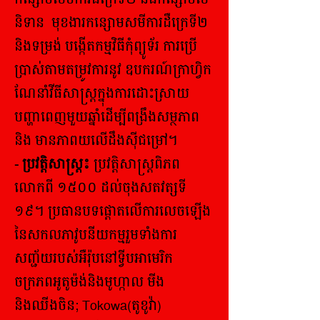
និទាន មុខងារកន្សោមសមីការដឺក្រេទី២
និងទម្រង់ បង្កើតកម្មវិធីកុំព្យូទ័រ ការប្រើ
ប្រាស់តាមតម្រូវការនូវ ឧបករណ៍ក្រាហ្វិក
​ណែនាំវីធីសាស្រ្តក្នុងការដោះស្រាយ
បញ្ហាពេញមួយឆ្នាំដើម្បីពង្រឹងសម្ថភាព
និង មានភាពយលើដឹងស៊ីជម្រៅ។
- ប្រវត្តិសាស្រ្ត៖
ប្រវត្តិសាស្ត្រពិភព
លោកពី ១៥០០ ដល់ចុងសតវត្សទី
១៩។ ប្រធានបទផ្តោតលើការលេចឡើង
នៃសកលភាវូបនីយកម្មរួមទាំងការ
សញ្ជ័យរបស់អឺរ៉ុបនៅទ្វីបអាមេរិក
ចក្រភពអូតូម៉ង់និងមូហ្កាល មីង
និងឈីងចិន; Tokowa(តូខូវ៉ា)