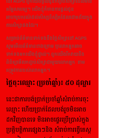
នៅ AGPS ពួកយើងផ្តល់ជូនកញ្ចប់សិក្សាដែលមាន
តម្លៃសមរម្យ។ យើងខ្ញុំក៏មានការផ្តល់ជូន
អាហារូបករណ៍ដល់សិស្សនិស្សិតដែលជោគជ័យក្នុង
ការសិក្សាផងដែរ។
សម្រាប់ព័ត៌មានទាក់ទងនឹងថ្លៃសិក្សានៅ AGPS
សូមមើលព័ត៌មានខាងក្រោម ឬលោកអ្នកអាច
ទាក់ទងមកយើងខ្ញុំផ្ទាល់។ ពួកយើងរីករាយនឹង
ពិនិត្យមើលកញ្ចប់សិក្សាជាមួយលោកអ្នក តាម
តម្រូវការរបស់លោកអ្នក។
ថ្លៃចុះឈ្មោះ (ប្រចាំឆ្នាំ)៖ ៥០ ដុល្លារ
នេះជាការបង់ប្រាក់ប្រចាំឆ្នាំសំរាប់ការចុះ
ឈ្មោះ​ ហើយប្រាក់ដែលបង់រួចមិនអាច
ដកវិញបានទេ មិនអាចផ្ទេរប្រើ​ប្រាស់ក្នុង
ប្រត្តិបត្តិការផ្សេងៗ​និង​ សំរាប់ការធ្វើតេស្ត