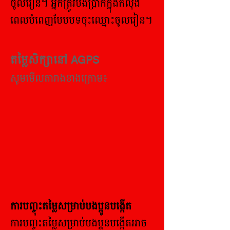
ចូលរៀន។ អ្នកត្រូវបង់ប្រាក់ក្នុងកំលុង
ពេលបំពេញបែបបទចុះឈ្មោះចូលរៀន។
តម្លៃសិក្សានៅ AGPS
សូមមើលតារាងខាងក្រោម៖
ការបញ្ចុះតម្លៃសម្រាប់បងប្អូនបង្កើត
ការបញ្ចុះតម្លៃសម្រាប់បងប្អូនបង្កើតអាច