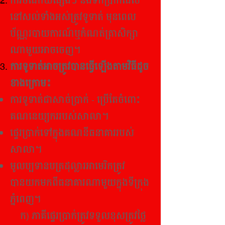
ការចំណាយផ្សេងៗ និងទឹកប្រាក់ដែល
នៅសល់ទាំងអស់ត្រូវទូទាត់ មុនពេល
ប័ណ្ណរបាយការណ៍ឬកំណត់ត្រាសិក្សា
ណាមួយអាចចេញ។
ការទូទាត់អាចត្រូវបានធ្វើឡើងតាមវិធីដូច
ខាងក្រោម៖
ការទូទាត់ជាសាច់ប្រាក់ - ប្រើតែចំពោះ
គណនេយ្យកររបស់សាលា។
ផ្ទេរប្រាក់ទៅក្នុងគណនីធនាគាររបស់
សាលា។
មូលប្បទានបត្រដុល្លារអាមេរិកត្រូវ
បានយកមកពីធនាគារណាមួយក្នុងទីក្រុង
ភ្នំពេញ។
ក) ភាគីផ្ទេរប្រាក់ត្រូវទទួលខុសត្រូវថ្លៃ