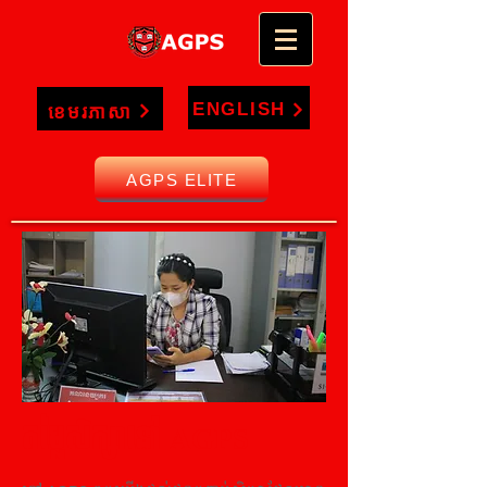
ENGLISH
ខេមរភាសា
AGPS ELITE
តម្លៃសិក្សានៅ AGPS