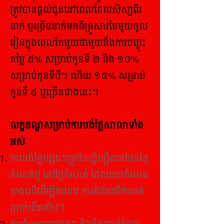
ត្រូវបានផ្តល់ជូននៅពេលដែលសិស្សពីរ
នាក់ ឬច្រើននាក់មកពីគ្រួសារតែមួយចូល
រៀនក្នុងពេលតែមួយជាមួយនឹងការបញ្ចុះ
តម្លៃ ៥% សម្រាប់កូនទី ២ និង ១០%
សម្រាប់កូនទីបី។ ហើយ ១៥% សម្រាប់
កូនទី ៤ ឬច្រើនជាងនេះ។
លក្ខខណ្ឌសម្រាប់ការបង់ថ្លៃសាលាទាំង
អស់
ការបង់ថ្លៃផ្សេងៗត្រូវតែធ្វើឡើងនៅមុនថ្ងៃ
កំណត់ឬ នៅថ្ងៃកំណត់ ដែលបានកំណត់
ខាងលើដើម្បីការពារ ការពិន័យពីការបង់
ប្រាក់យឺតយ៉ាវ។