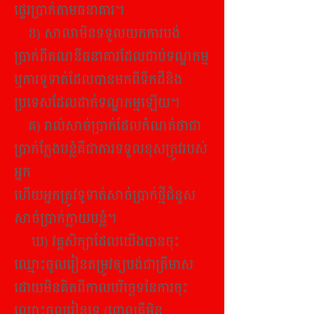
ផ្ទេរប្រាក់តាមធនាគារ។
​ ខ) សាលាមិនទទួលយកការបង់
ប្រាក់ពីគណនីធនាគារដែលជាប់ទណ្ឌកម្ម
ឬការទូទាត់ដែលបានមកពីទឹកដីនិង
ប្រទេសដែលដាក់ទណ្ឌកម្មឡើយ។
គ) រាល់សាច់ប្រាក់ដែលកំណត់ថាជា
ប្រាក់ក្លែងបន្លំគឺជាការទទួលខុសត្រូវរបស់
អ្នក
ហើយអ្នកត្រូវទូទាត់សាច់ប្រាក់ថ្មីជំនួស
សាច់ប្រាក់ក្លាយបន្លំ។
ឃ)
វគ្គសិក្សាដែលយើងបានចុះ
ឈ្មោះចូលរៀនតម្រូវឲ្យបង់ជាត្រីមាស
ដោយមិនគិតពីកាលបរិច្ឆេទនៃការចុះ
ឈ្មោះចូលរៀនទេ (ពោលគឺមិន