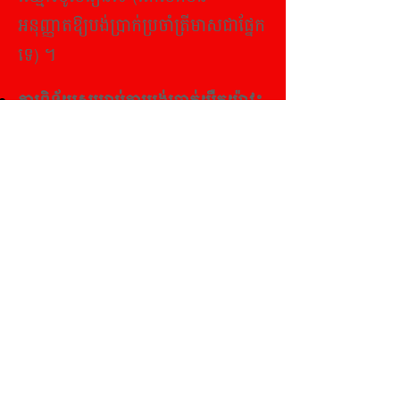
អនុញ្ញាតឱ្យបង់ប្រាក់ប្រចាំត្រីមាសជាផ្នែក
ទេ) ។
ការពិន័យសម្រាប់ការបង់ប្រាក់យឺតយ៉ាវ៖
ថ្លៃសិក្សា និង ថ្លៃសេវាផ្សេងៗត្រូវបង់តាម
កាលបរិច្ឆេទដែលបានកំណត់។ ការ
ទូទាត់យឺតយ៉ាវត្រឹមពីរសប្តាហ៍នឹងត្រូវគិត
ប្រាក់ពិន័យបន្ថែម ៥% និងពិន័យ ១%
ក្នុងមួយសប្តាហ៍ចំពោះចំនួនទឹកប្រាក់
ដែលមិនបានបង់​ លើសពីកាលបរិច្ឆេទ
នោះ។ ការមិនបង់ថ្លៃសេវា សាលាមិន
អនុញ្ញាត្តិឲ្យចូលរៀន ឬ ព្យួរកាសិក្សា និង
ការដកហូតចំណាត់ថ្នាក់។
ការផ្ទេរចេញពីសាលា៖
វាជាទំនួលខុស