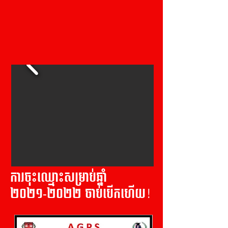
ការចុះឈ្មោះសម្រាប់ឆ្នាំ
២០២១-២០២២ ចាប់បើកហើយ!