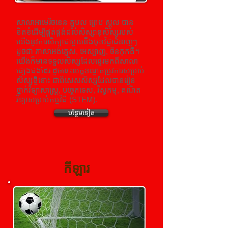
សាលាអាមេរិចខេន ​គ្លូបល ព្រេប ស្គូល បាន
ខិតខំដើម្បីផ្គត់ផ្គង់ដល់សិស្សានុសិស្សរបស់
យើងនូវការសិក្សាជាមួយនឹងមុខវិជ្ជាជំនាញៗ
ដូចជា​ ភាសាអង់គ្លេស, អេស្បាញ,​ ចិនកុកងឺ។​
យើងក៏មានទទួលសិស្សដែលផ្ទេរមកពីសាលា
ផ្សេងផងដែរ ដូចនេះលក្ខខណ្ឌតម្រូវការសម្រាប់
សិស្សថ្មីនោះ ជាពិសេសសិស្សដែលបានរៀន
ថ្នាក់វិទ្យាសាស្រ្ត, បច្ចេកទេស, វិស្វកម្ម, គណិត
វិទ្យាសម្រាប់កម្មវិធី (STEM).
បន្ថែមទៀត
​ កីឡារ