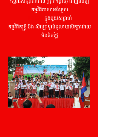
កម្មវិធីសិក្សាពីរពេល (ព្រឹក/ល្ងាច) ពេញលេញ
កម្មវិធីភាសាអង់គ្លេស
១៥ ម៉ោង
ក្នុងមួយសប្តាហ៍
កម្មវិធីតន្ត្រី និង សិល្បៈទូលំទូលាយសិក្សាដោយ
មិនគិតថ្លៃ