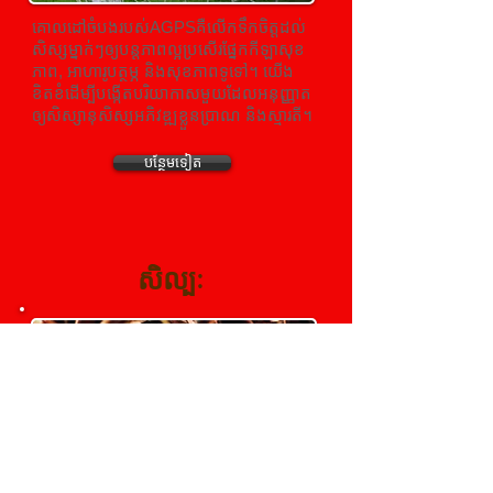
គោលដៅចំបងរបស់AGPSគឺលើកទឹកចិត្តដល់
សិស្សម្នាក់ៗឲ្យបន្តភាពល្អប្រសើរផ្នែកកីឡាសុខ
ភាព, អាហារូបត្ថម្ភ និងសុខភាពទូទៅ។ យើង
ខិតខំដើម្បីបង្កើតបរិយាកាសមួយដែលអនុញ្ញាត
ឲ្យសិស្សានុសិស្សអភិវឌ្ឍខ្លួនប្រាណ និងស្មារតី។
បន្ថែមទៀត
សិល្បៈ
AGPSយកចិត្តទុកដាក់ក្នុងការបណ្តុះបណ្តាល
សិស្សឲ្យក្លាយជាអ្នកច្នៃប្រឌិតសកល
ប្រកបដោយការច្នៃប្រឌិតខ្ពស់, ជាមួយនឹង