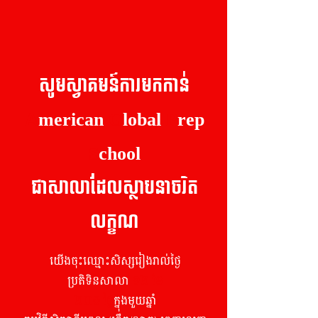
សូមស្វាគមន៍ការ​មកកាន់
merican
G
lobal
P
rep
A
S
chool
ជាសាលាដែលស្ថាបនាចរិត
លក្ខណ
យើងចុះឈ្មោះសិស្សរៀងរាល់ថ្ងៃ
ប្រតិទិនសាលា
១២ ខែ
២៣០ ថ្ងៃ
ក្នុងមួយឆ្នាំ