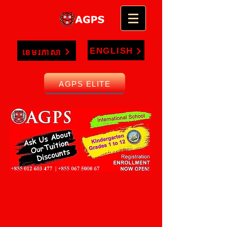
ENGLISH
ខេមរភាសា
AGPS ELITE