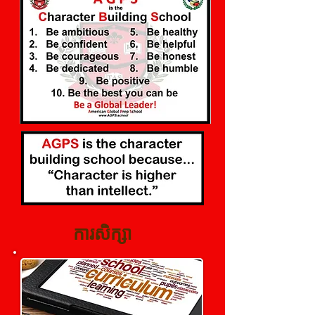
​ ការសិក្សា