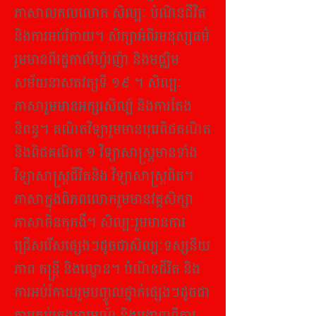
ភាសាលកលលោក សិល្បៈ បំណិនជីវិត
និងការអប់រំកាយ។ សិក្សាអំពីរមនុស្សធម៌
រួមមានពីរដ្ឋកាលីហ្វ័រញ៉ា និងមជ្ឈិម
សម័យនាសតវត្សទី ១៩ ។ សិល្បៈ
ភាសារួមមានអក្សរសិល្ប៍ និងការតែង
និពន្ធ។ គណិតវិទ្យារួមមានបុរេពិជគណិត
និងពិជគណិត ១ វិទ្យាសាស្ត្រមានទាំង
វិទ្យាសាស្ត្រជីវិតនិង វិទ្យាសាស្ត្រពិត។
ភាសាក្នុងពិភពលោករួមមានវគ្គសិក្សា
ភាសាចិនកុកងឺ។ សិល្បៈរួមមានការ
ជ្រើសរើសផ្សេងៗដូចជាសិល្បៈទស្សនីយ
ភាព តន្រ្តី និងល្ខោន។ បំណិនជីវិត និង
ការអប់រំកាយរួមបញ្ចូលថ្នាក់ផ្សេងៗដូចជា