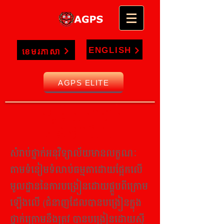
ENGLISH
ខេមរភាសា
AGPS ELITE
ក​​​​​​​​ម្មវិធីសិក្សាថ្នាក់
អនុវិទ្យាល័យ
សំរាប់ថ្នាក់អនុវិទ្យាល័យមានលក្ខណៈ
តាមទំនៀមទំលាប់ធម្មតាដោយផ្អែកលើ
មូលដ្ឋាននៃការបង្រៀនដោយផ្គួបពីក្រោម
ឡើងលើ (ជំនាញដែលបានបង្រៀនក្នុង
ថ្នាក់ក្រោមនឹងត្រូវ បានបង្រៀនដោយស៊ី